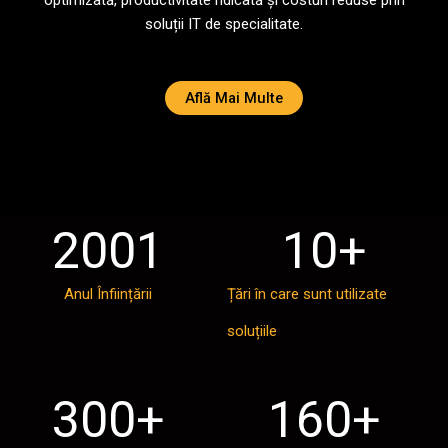
optimizată, productivitate ridicată și costuri reduse prin
soluții IT de specialitate.
Află Mai Multe
2001
10
+
Anul Înființării
Țări în care sunt utilizate
soluțiile
300
+
160
+