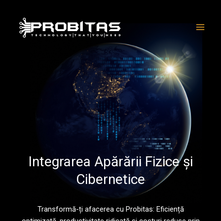
Skip
Main
to
Men
content
Integrarea Apărării Fizice și
Cibernetice
Transformă-ți afacerea cu Probitas: Eficiență