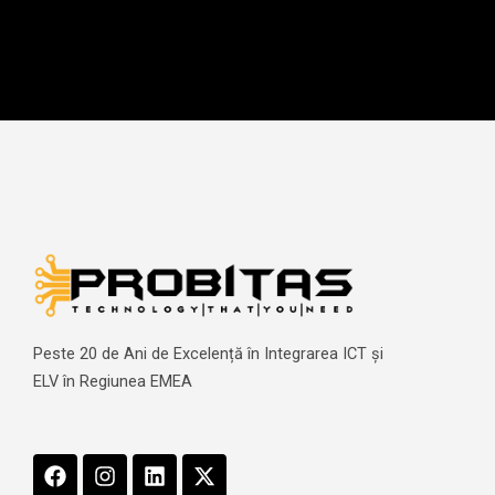
Peste 20 de Ani de Excelență în Integrarea ICT și
ELV în Regiunea EMEA
F
I
L
X
a
n
i
-