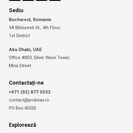
c
s
n
t
e
t
k
w
Sediu
b
a
e
i
Bucharest, Romania
o
g
d
t
o
r
i
t
9A Bilciuresti St., 4th Floor,
k
a
n
e
1st District
m
r
Abu Dhabi, UAE
Office #803, Silver Wave Tower,
Mina Street
Contactați-ne
+971 (02) 877 0533
contact@probitas.ro
PO Box 45526
Explorează